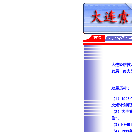
大连经济技
发展，努力
发展历程：
（1）199
火炬计划项
（2）大连
位"。
（3）FV4
（4）199