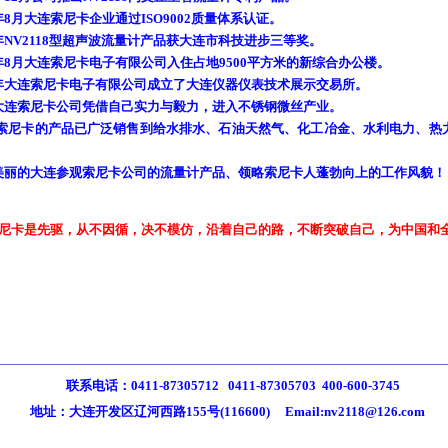
0年8月大连索尼卡企业通过ISO9002质量体系认证。
2年NV2118型超声波流量计产品获大连市科技进步三等奖。
4年8月大连索尼卡电子有限公司入住占地9500平方米的新综合办公楼。
06年大连索尼卡电子有限公司成立了大连仪器仪表技术展示交易所。
07大连索尼卡公司凭借自己实力与毅力，进入不锈钢微丝产业。
尼卡的产品已广泛销售到给水排水、石油天然气、化工冶金、水利电力、热
丽的大连参观索尼卡公司的流量计产品、领略索尼卡人蓬勃向上的工作风貌！
尼卡是先驱，从不因循，决不模仿，沿着自己的路，不断突破自己，为中国和
联系电话：0411-87305712 0411-87305703 400-600-3745
地址：大连开发区辽河西路155号(116600) Email:nv2118@126.com